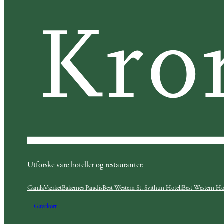
Utforske våre hoteller og restauranter:
GamlaVærket
Bakernes Paradis
Best Western St. Svithun Hotell
Best Western Hot
Gavekort