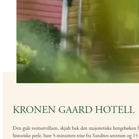
KRONEN GAARD HOTELL
Den gule sveitservillaen, skjult bak den majestetiske hengebøken f
historiske perle, bare 5-minutters reise fra Sandnes sentrum og 15